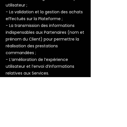
utilisateur ;
- La validation et la gestion des achats
effectués sur la Plateforme ;
- La transmission des informations
indispensables aux Partenaires (nom et
prénom du Client) pour permettre la
réalisation des prestations
commandées ;
- L’amélioration de l’expérience
utilisateur et l’envoi d’informations
relatives aux Services.
11.3. Partage des données
Les données à caractère personnel
sont uniquement partagées avec :
- Les prestataires de paiement agréés
intervenant pour le traitement sécurisé
des transactions